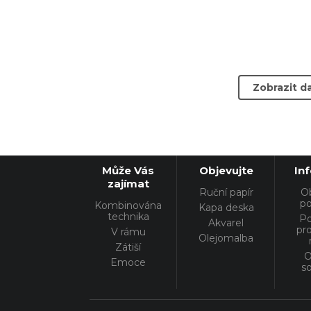
Zobrazit dal
Může Vás
Objevujte
In
zajímat
Ruční papír
O
p
Kombinována
Kapa deska
technika
P
Akvarel
pr
V rámu
Olejomalba
Zátiší
O
Emoce
s