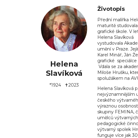
Životopis
Přední malířka Hel
maturitě studovala
grafické škole. V l
Helena Slavíková
vystudovala Akade
umění v Praze. Její
Karel Minář, Ján Že
grafické speciálce 
Helena
Vdala se za akade
Slavíková
Miloše Hrušku, kter
spolužákem na AV
*1924 ✝2023
Helena Slavíková pa
nejvýznamnějším
českého výtvarnéh
výraznou osobnost
skupiny FEMINA, č
umělců výtvarných
pedagogické činnost
výtvarný spolek Hr
funguje více jak 30 