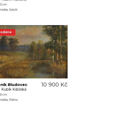
75 cm
malba, Sololit
rodáno
10 900 Kč
ník Bludovec
a Kubík Kdolská
50 cm
malba, Plátno