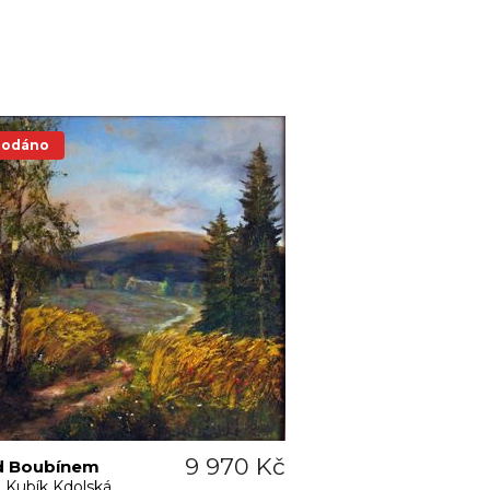
rodáno
9 970 Kč
d Boubínem
a Kubík Kdolská