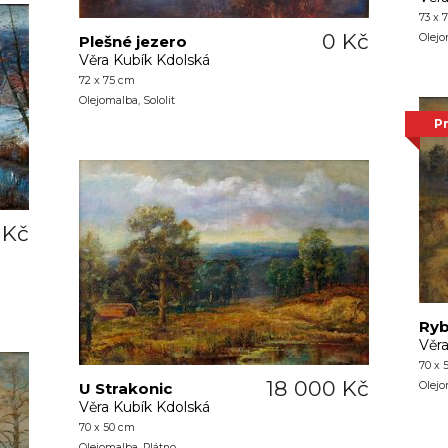
73 x 
0 Kč
Olejo
Plešné jezero
Věra Kubík Kdolská
72 x 75 cm
Olejomalba, Sololit
P
 Kč
Ryb
Věr
70 x 
18 000 Kč
U Strakonic
Olejo
Věra Kubík Kdolská
70 x 50 cm
Olejomalba, Plátno