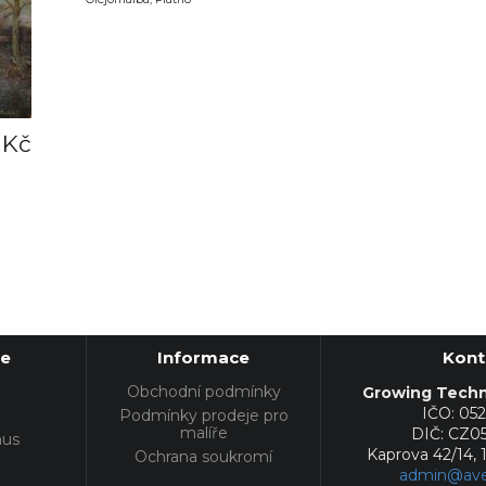
 Kč
te
Informace
Kont
Obchodní podmínky
Growing Techno
IČO: 05
Podmínky prodeje pro
malíře
DIČ: CZ0
mus
Kaprova 42/14, 
Ochrana soukromí
admin@ave