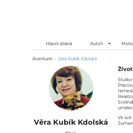
Hlavní strana
Autoři
Moti
Aventurin
Věra Kubík Kdolská
/
Život
Studova
Pracov
řemesla
Realizo
Svolins
umělec
Ve své 
Věra Kubík Kdolská
Šumavu 