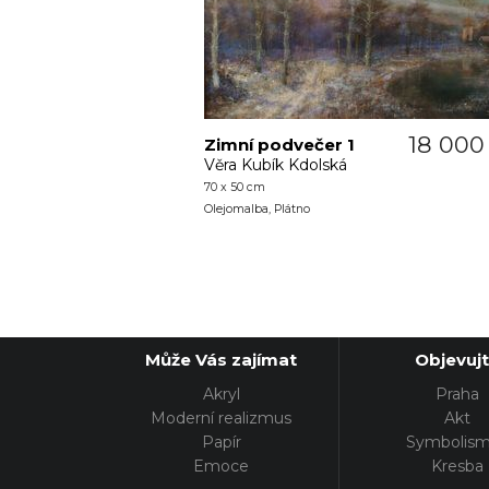
18 000
Zimní podvečer 1
Věra Kubík Kdolská
70 x 50 cm
Olejomalba, Plátno
Může Vás zajímat
Objevuj
Akryl
Praha
Moderní realizmus
Akt
Papír
Symbolis
Emoce
Kresba