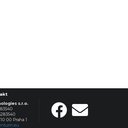
akt
logies s.r.o.
283540
5283540
110 00 Praha 1
nturin.eu