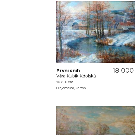
18 000
První sníh
Věra Kubík Kdolská
70 x 50 cm
Olejomalba, Karton