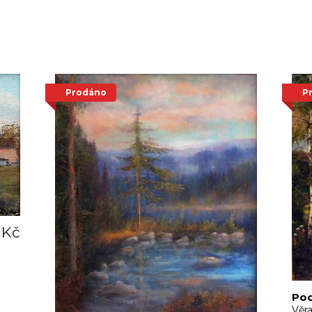
Prodáno
P
 Kč
Po
Věr