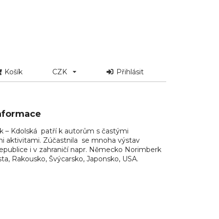
Košík
CZK
Přihlásit
informace
k – Kdolská patří k autorům s častými
i aktivitami. Zúčastnila se mnoha výstav
epublice i v zahraničí napr. Německo Norimberk
sta, Rakousko, Švýcarsko, Japonsko, USA.