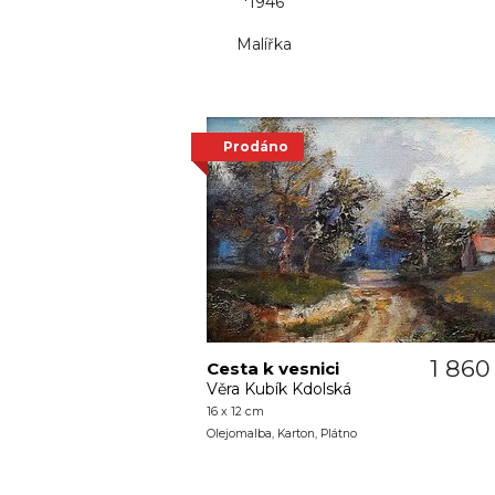
*1946
Malířka
Prodáno
1 860
Cesta k vesnici
Věra Kubík Kdolská
16 x 12 cm
Olejomalba, Karton, Plátno