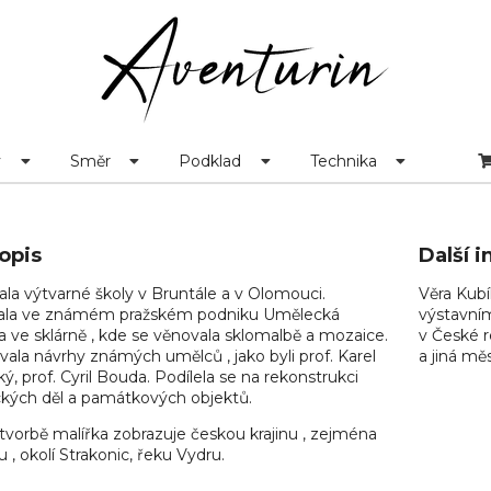
v
Směr
Podklad
Technika
opis
Další 
la výtvarné školy v Bruntále a v Olomouci.
Věra Kubí
ala ve známém pražském podniku Umělecká
výstavním
 ve sklárně , kde se věnovala sklomalbě a mozaice.
v České r
vala návrhy známých umělců , jako byli prof. Karel
a jiná mě
ký, prof. Cyril Bouda. Podílela se na rekonstrukci
kých děl a památkových objektů.
tvorbě malířka zobrazuje českou krajinu , zejména
, okolí Strakonic, řeku Vydru.